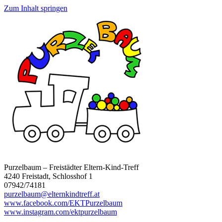
Zum Inhalt springen
Purzelbaum – Freistädter Eltern-Kind-Treff
4240 Freistadt, Schlosshof 1
07942/74181
purzelbaum@elternkindtreff.at
www.facebook.com/EKTPurzelbaum
www.instagram.com/ektpurzelbaum