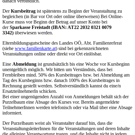
danach verbindlich.
Der
Kursbeitrag
ist spätestens zu Beginn der Veranstaltung zu
begleichen (in Bar vor Ort oder online überweisen) Bei Online-
Kurse muss vor Beginn der Betrag auf unser Konto bei
der
Sparkasse Freistadt (IBAN: AT22 2032 0321 0079
3342)
überwiesen werden.
Elternbildungsgutscheine des Landes OÖ, Abt. Familienreferat
(siehe
www.familienkarte.at
) sind bei gekennzeichneten
Veranstaltungen online oder direkt vor Ort einlösbar.
Eine
Abmeldung
ist grundsätzlich bis eine Woche vor Kursbeginn
unentgeltlich möglich. Wir bitten um Verständnis, dass bei
Fernbleiben mind. 50% des Kursbeitrages bzw. bei Abmeldung am
Tag des Kursbeginns bzw. danach 100% des Kursbeitrages in
Rechnung gestellt werden. Selbstverständlich kannst du eine/n
ErsatzteilnehmerIn schicken.
Bei einer ungenügenden Anzahl von Anmeldungen behält sich der
Purzelbaum eine Absage des Kurses vor. Bereits angemeldete
TeilnehmerInnen werden telefonisch oder via Mail über eine Absage
informiert.
Der Purzelbaum weist als Veranstalter darauf hin, dass die
VeranstaltungsleiterInnen für die Veranstaltungen und deren Inhalte
die alleinige Verantwortung tragen, und die Inhalte nicht in jedem