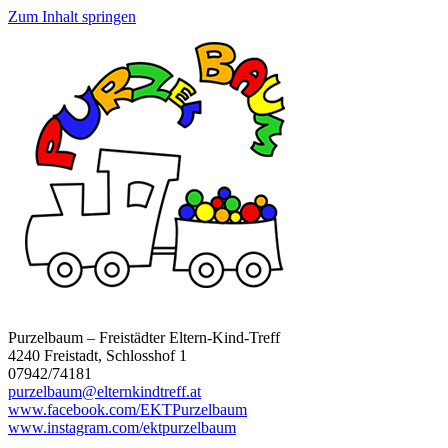
Zum Inhalt springen
Purzelbaum – Freistädter Eltern-Kind-Treff
4240 Freistadt, Schlosshof 1
07942/74181
purzelbaum@elternkindtreff.at
www.facebook.com/EKTPurzelbaum
www.instagram.com/ektpurzelbaum