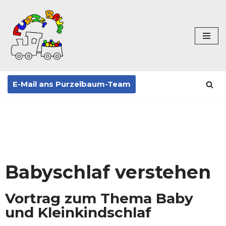
Zum
Inhalt
springen
E-Mail ans Purzelbaum-Team
Babyschlaf verstehen
Vortrag zum Thema Baby
und Kleinkindschlaf