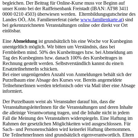
begleichen. Der Beitrag für Online-Kurse muss vor Beginn auf
unser Konto bei der Raiffeisenbank Freistadt (IBAN: AT98 3411
0000 0210 4503) überwiesen werden. Elternbildungsgutscheine des
Landes OÖ, Abt. Familienreferat (siehe
www.familienkarte.at
) sind
bei gekennzeichneten Veranstaltungen online oder direkt vor Ort
einlösbar.
Eine
Abmeldung
ist grundsätzlich bis eine Woche vor Kursbeginn
unentgeltlich möglich. Wir bitten um Verständnis, dass bei
Fernbleiben mind. 50% des Kursbeitrages bzw. bei Abmeldung am
Tag des Kursbeginns bzw. danach 100% des Kursbeitrages in
Rechnung gestellt werden. Selbstverständlich kannst du eine/n
ErsatzteilnehmerIn schicken.
Bei einer ungenügenden Anzahl von Anmeldungen behält sich der
Purzelbaum eine Absage des Kurses vor. Bereits angemeldete
TeilnehmerInnen werden telefonisch oder via Mail über eine Absage
informiert.
Der Purzelbaum weist als Veranstalter darauf hin, dass die
VeranstaltungsleiterInnen für die Veranstaltungen und deren Inhalte
die alleinige Verantwortung tragen, und die Inhalte nicht in jedem
Fall die Meinung des Veranstalters widerspiegeln. Eine Haftung im
Rahmen der gesetzlichen Möglichkeiten wird ausgeschlossen. Für
Sach– und Personenschäden wird keinerlei Haftung übernommen.
Die TeilnehmerInnen sind grundsätzlich eigenverantwortlich. Eltern