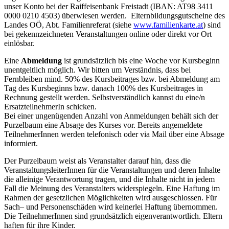
unser Konto bei der Raiffeisenbank Freistadt (IBAN: AT98 3411
0000 0210 4503) überwiesen werden. Elternbildungsgutscheine des
Landes OÖ, Abt. Familienreferat (siehe
www.familienkarte.at
) sind
bei gekennzeichneten Veranstaltungen online oder direkt vor Ort
einlösbar.
Eine
Abmeldung
ist grundsätzlich bis eine Woche vor Kursbeginn
unentgeltlich möglich. Wir bitten um Verständnis, dass bei
Fernbleiben mind. 50% des Kursbeitrages bzw. bei Abmeldung am
Tag des Kursbeginns bzw. danach 100% des Kursbeitrages in
Rechnung gestellt werden. Selbstverständlich kannst du eine/n
ErsatzteilnehmerIn schicken.
Bei einer ungenügenden Anzahl von Anmeldungen behält sich der
Purzelbaum eine Absage des Kurses vor. Bereits angemeldete
TeilnehmerInnen werden telefonisch oder via Mail über eine Absage
informiert.
Der Purzelbaum weist als Veranstalter darauf hin, dass die
VeranstaltungsleiterInnen für die Veranstaltungen und deren Inhalte
die alleinige Verantwortung tragen, und die Inhalte nicht in jedem
Fall die Meinung des Veranstalters widerspiegeln. Eine Haftung im
Rahmen der gesetzlichen Möglichkeiten wird ausgeschlossen. Für
Sach– und Personenschäden wird keinerlei Haftung übernommen.
Die TeilnehmerInnen sind grundsätzlich eigenverantwortlich. Eltern
haften für ihre Kinder.