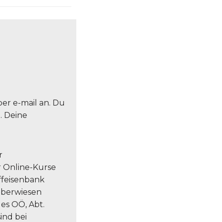
er e-mail an. Du
. Deine
r
r Online-Kurse
ffeisenbank
 überwiesen
es OÖ, Abt.
sind bei