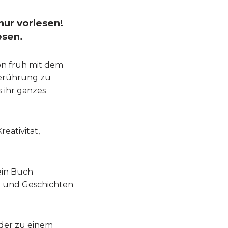
nur vorlesen!
esen.
hon früh mit dem
Berührung zu
 ihr ganzes
eativität,
ein Buch
e und Geschichten
nder zu einem