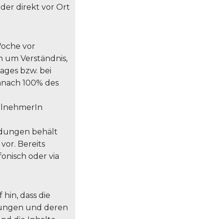
er direkt vor Ort
 Woche vor
n um Verständnis,
ages bzw. bei
anach 100% des
eilnehmerIn
dungen behält
vor. Bereits
nisch oder via
hin, dass die
ltungen und deren