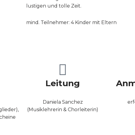
lustigen und tolle Zeit.
mind. Teilnehmer: 4 Kinder mit Eltern
Leitung
Anm
e
Daniela Sanchez
erf
glieder),
(Musiklehrerin & Chorleiterin)
cheine