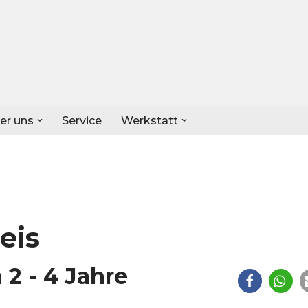
er uns
Service
Werkstatt
eis
 2 - 4 Jahre