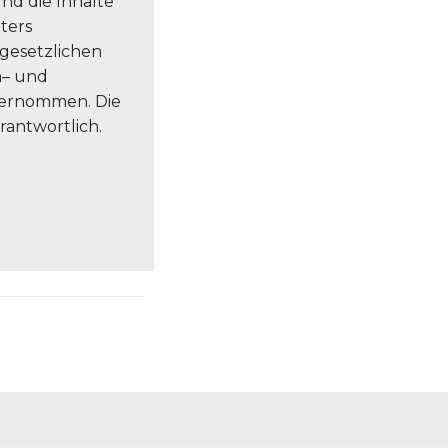
und die Inhalte
ters
gesetzlichen
h– und
bernommen. Die
rantwortlich.