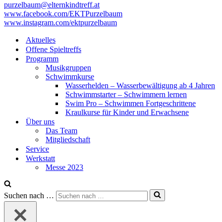
purzelbaum@elternkindtreff.at
www.facebook.com/EKTPurzelbaum
www.instagram.com/ektpurzelbaum
Aktuelles
Offene Spieltreffs
Programm
Musikgruppen
Schwimmkurse
Wasserhelden – Wasserbewältigung ab 4 Jahren
Schwimmstarter – Schwimmern lernen
Swim Pro – Schwimmen Fortgeschrittene
Kraulkurse für Kinder und Erwachsene
Über uns
Das Team
Mitgliedschaft
Service
Werkstatt
Messe 2023
Suchen nach …