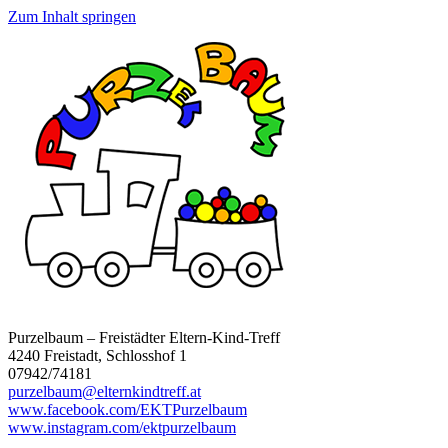
Zum Inhalt springen
Purzelbaum – Freistädter Eltern-Kind-Treff
4240 Freistadt, Schlosshof 1
07942/74181
purzelbaum@elternkindtreff.at
www.facebook.com/EKTPurzelbaum
www.instagram.com/ektpurzelbaum