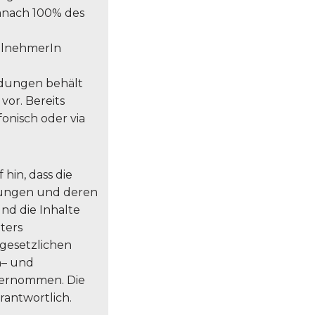
anach 100% des
eilnehmerIn
dungen behält
vor. Bereits
nisch oder via
hin, dass die
ltungen und deren
und die Inhalte
ters
gesetzlichen
h– und
bernommen. Die
rantwortlich.