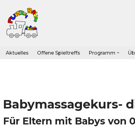
Zum
Inhalt
springen
Aktuelles
Offene Spieltreffs
Programm
Üb
Babymassagekurs- di
Für Eltern mit Babys von 