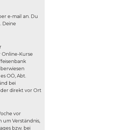
er e-mail an. Du
. Deine
r
r Online-Kurse
ffeisenbank
 überwiesen
es OÖ, Abt.
sind bei
er direkt vor Ort
 Woche vor
n um Verständnis,
ages bzw. bei