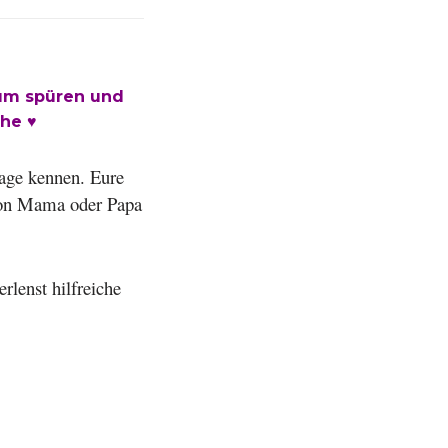
um spüren und
che ♥
sage kennen. Eure
von Mama oder Papa
rlenst hilfreiche