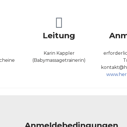
Leitung
Anm
;
Karin Kappler
erforderli
cheine
(Babymassagetrainerin)
T
kontakt@he
www.herz
Anmeldebedingungen