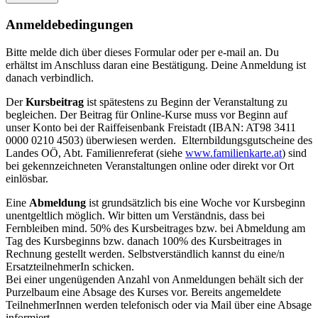
Anmeldebedingungen
Bitte melde dich über dieses Formular oder per e-mail an. Du
erhältst im Anschluss daran eine Bestätigung. Deine Anmeldung ist
danach verbindlich.
Der
Kursbeitrag
ist spätestens zu Beginn der Veranstaltung zu
begleichen. Der Beitrag für Online-Kurse muss vor Beginn auf
unser Konto bei der Raiffeisenbank Freistadt (IBAN: AT98 3411
0000 0210 4503) überwiesen werden. Elternbildungsgutscheine des
Landes OÖ, Abt. Familienreferat (siehe
www.familienkarte.at
) sind
bei gekennzeichneten Veranstaltungen online oder direkt vor Ort
einlösbar.
Eine
Abmeldung
ist grundsätzlich bis eine Woche vor Kursbeginn
unentgeltlich möglich. Wir bitten um Verständnis, dass bei
Fernbleiben mind. 50% des Kursbeitrages bzw. bei Abmeldung am
Tag des Kursbeginns bzw. danach 100% des Kursbeitrages in
Rechnung gestellt werden. Selbstverständlich kannst du eine/n
ErsatzteilnehmerIn schicken.
Bei einer ungenügenden Anzahl von Anmeldungen behält sich der
Purzelbaum eine Absage des Kurses vor. Bereits angemeldete
TeilnehmerInnen werden telefonisch oder via Mail über eine Absage
informiert.