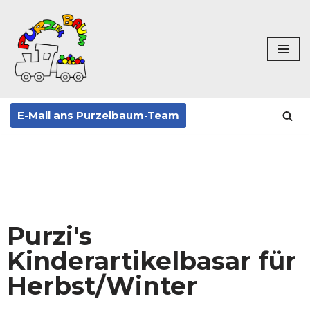
Zum
Inhalt
springen
E-Mail ans Purzelbaum-Team
Purzi's
Kinderartikelbasar für
Herbst/Winter