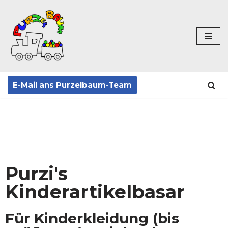
Zum
Inhalt
springen
E-Mail ans Purzelbaum-Team
Purzi's
Kinderartikelbasar
Für Kinderkleidung (bis