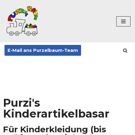
Zum
Inhalt
springen
E-Mail ans Purzelbaum-Team
Purzi's
Kinderartikelbasar
Für Kinderkleidung (bis