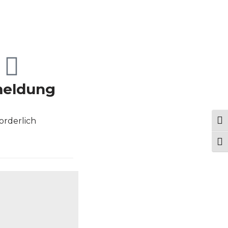
eldung
orderlich
Ums
Sch