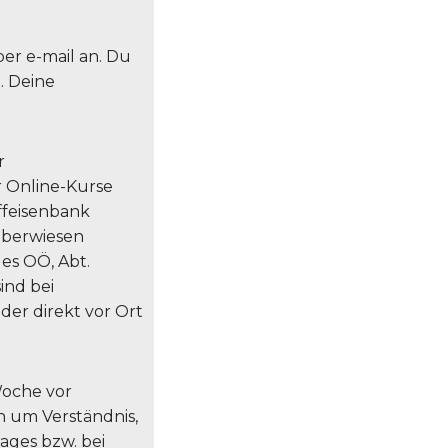
er e-mail an. Du
. Deine
r
r Online-Kurse
ffeisenbank
 überwiesen
es OÖ, Abt.
sind bei
er direkt vor Ort
 Woche vor
n um Verständnis,
ages bzw. bei