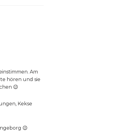
 einstimmen. Am
te hören und sie
schen 😉
ungen, Kekse
Ingeborg 😉