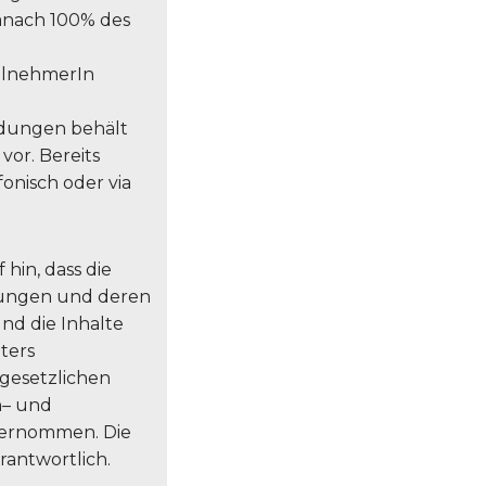
anach 100% des
eilnehmerIn
dungen behält
vor. Bereits
nisch oder via
hin, dass die
ltungen und deren
und die Inhalte
ters
gesetzlichen
h– und
bernommen. Die
rantwortlich.