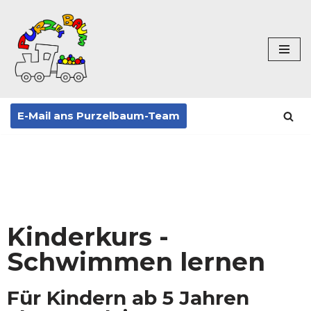
Zum
Inhalt
springen
E-Mail ans Purzelbaum-Team
Kinderkurs -
Schwimmen lernen
Für Kindern ab 5 Jahren