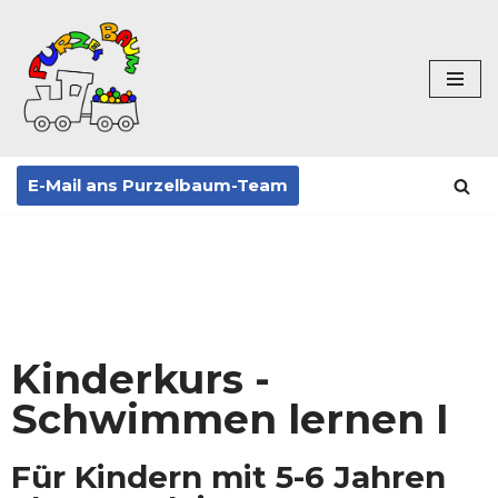
Zum
Inhalt
springen
E-Mail ans Purzelbaum-Team
Kinderkurs -
Schwimmen lernen I
Für Kindern mit 5-6 Jahren