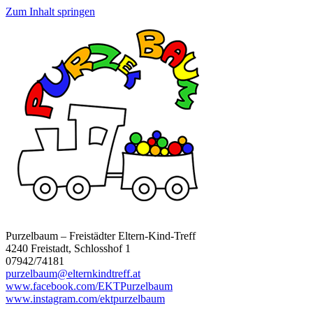
Zum Inhalt springen
Purzelbaum – Freistädter Eltern-Kind-Treff
4240 Freistadt, Schlosshof 1
07942/74181
purzelbaum@elternkindtreff.at
www.facebook.com/EKTPurzelbaum
www.instagram.com/ektpurzelbaum