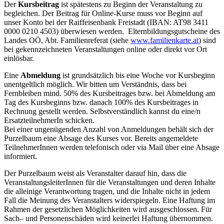
Der
Kursbeitrag
ist spätestens zu Beginn der Veranstaltung zu
begleichen. Der Beitrag für Online-Kurse muss vor Beginn auf
unser Konto bei der Raiffeisenbank Freistadt (IBAN: AT98 3411
0000 0210 4503) überwiesen werden. Elternbildungsgutscheine des
Landes OÖ, Abt. Familienreferat (siehe
www.familienkarte.at
) sind
bei gekennzeichneten Veranstaltungen online oder direkt vor Ort
einlösbar.
Eine
Abmeldung
ist grundsätzlich bis eine Woche vor Kursbeginn
unentgeltlich möglich. Wir bitten um Verständnis, dass bei
Fernbleiben mind. 50% des Kursbeitrages bzw. bei Abmeldung am
Tag des Kursbeginns bzw. danach 100% des Kursbeitrages in
Rechnung gestellt werden. Selbstverständlich kannst du eine/n
ErsatzteilnehmerIn schicken.
Bei einer ungenügenden Anzahl von Anmeldungen behält sich der
Purzelbaum eine Absage des Kurses vor. Bereits angemeldete
TeilnehmerInnen werden telefonisch oder via Mail über eine Absage
informiert.
Der Purzelbaum weist als Veranstalter darauf hin, dass die
VeranstaltungsleiterInnen für die Veranstaltungen und deren Inhalte
die alleinige Verantwortung tragen, und die Inhalte nicht in jedem
Fall die Meinung des Veranstalters widerspiegeln. Eine Haftung im
Rahmen der gesetzlichen Möglichkeiten wird ausgeschlossen. Für
Sach– und Personenschäden wird keinerlei Haftung übernommen.