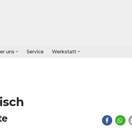
er uns
Service
Werkstatt
isch
te