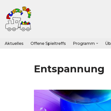
Zum
Inhalt
springen
Aktuelles
Offene Spieltreffs
Programm
Üb
Entspannung